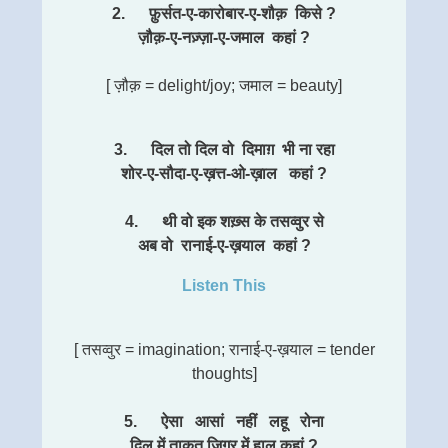
2. फ़ुर्सत-ए-कारोबार-ए-शौक़ किसे ?
ज़ौक़-ए-नज़्ज़ा-ए-जमाल कहां ?
[ ज़ौक़ = delight/joy; जमाल = beauty]
3. दिल तो दिल वो दिमाग़ भी ना रहा
शोर-ए-सौदा-ए-ख़त्त-ओ-ख़ाल कहां ?
4. थी वो इक शख़्स के तसव्वुर से
अब वो रानाई-ए-ख़याल कहां ?
Listen This
[ तसव्वुर = imagination; रानाई-ए-ख़याल = tender
thoughts]
5. ऐसा आसां नहीं लहू रोना
दिल में ताक़त जिगर में हाल कहां ?